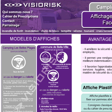
- Il améliore la sécuri
employés,
- Il permet une renégo
meilleure indemnisation 
- Il favorise l'approbat
services hygiène, séc
matière de sécurité du 